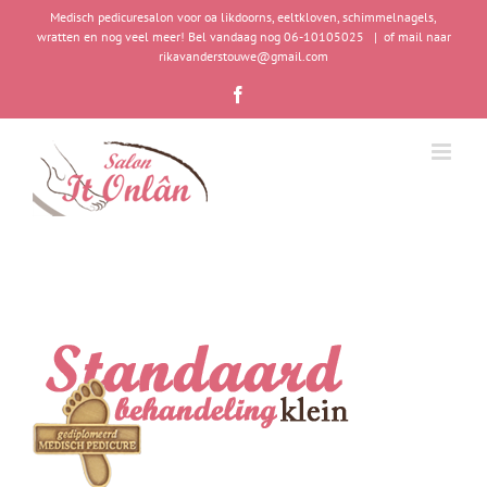
Ga
Medisch pedicuresalon voor oa likdoorns, eeltkloven, schimmelnagels,
naar
wratten en nog veel meer! Bel vandaag nog 06-10105025
|
of mail naar
rikavanderstouwe@gmail.com
inhoud
Facebook