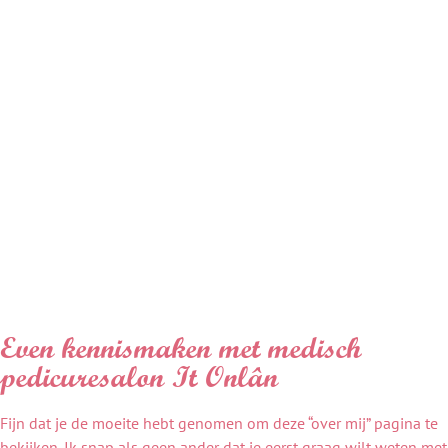
Even kennismaken met medisch
pedicuresalon It Onlân
Fijn dat je de moeite hebt genomen om deze “over mij” pagina te
bekijken. Ik snap als geen ander dat je eerst graag wilt weten met