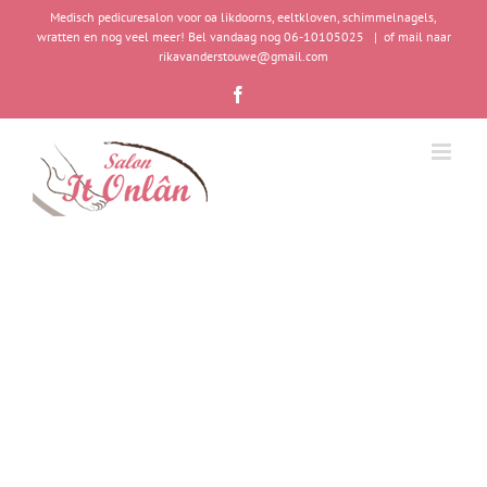
Ga
Medisch pedicuresalon voor oa likdoorns, eeltkloven, schimmelnagels,
naar
wratten en nog veel meer! Bel vandaag nog 06-10105025
|
of mail naar
rikavanderstouwe@gmail.com
inhoud
Facebook